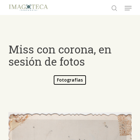
Skip
Menu
to
search
Close
main
Menu
content
Miss con corona, en
sesión de fotos
Fotografías