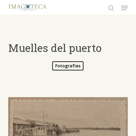
Skip
Menu
to
search
Close
main
Menu
content
Muelles del puerto
Fotografías