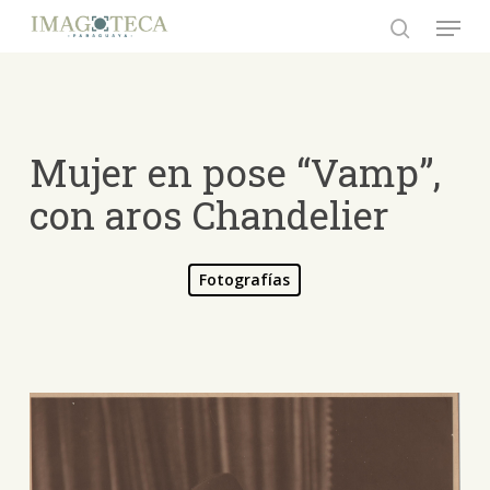
Skip
Menu
to
search
Close
main
Menu
content
Mujer en pose “Vamp”,
con aros Chandelier
Fotografías