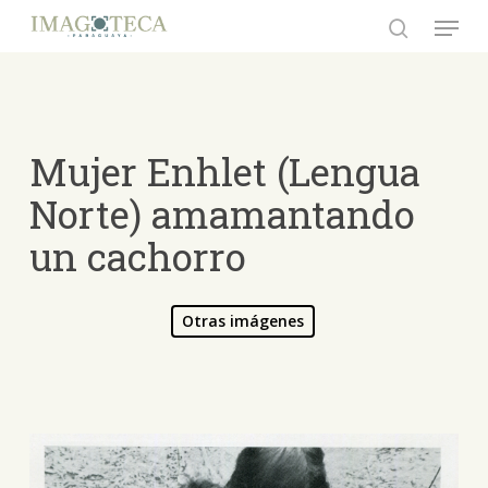
Skip
Menu
to
search
Close
main
Menu
content
Mujer Enhlet (Lengua
Norte) amamantando
un cachorro
Otras imágenes