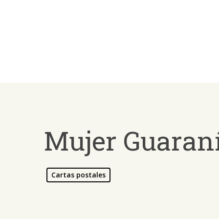
Skip
to
main
content
Mujer Guaraní
Cartas postales