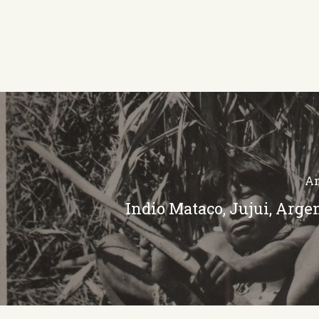
An
Indio Mataco, Jujui, Arge