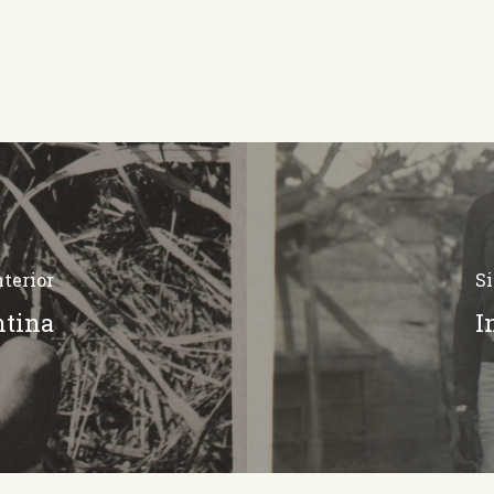
terior
S
ntina
I