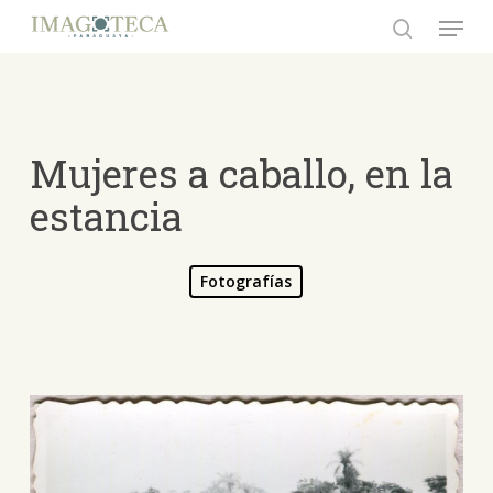
Skip
Menu
to
search
Close
main
Menu
content
Mujeres a caballo, en la
estancia
Fotografías