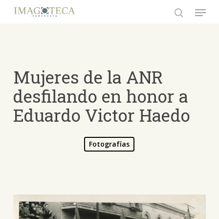
Skip
Menu
to
search
Close
main
Menu
content
Mujeres de la ANR
desfilando en honor a
Eduardo Victor Haedo
Fotografías