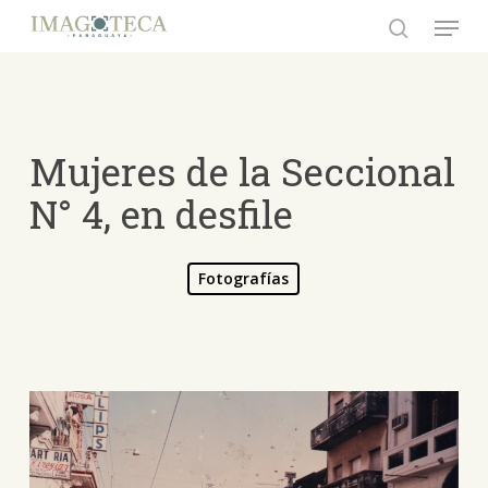
Skip
Menu
to
search
Close
main
Menu
content
Mujeres de la Seccional
N° 4, en desfile
Fotografías