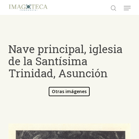
Skip
Menu
to
search
Close
main
Menu
content
Nave principal, iglesia
de la Santísima
Trinidad, Asunción
Otras imágenes