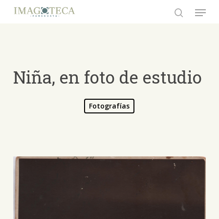
Skip
Menu
to
search
Close
main
Menu
content
Niña, en foto de estudio
Fotografías