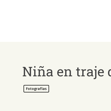
Skip
to
main
content
Niña en traje 
Fotografías