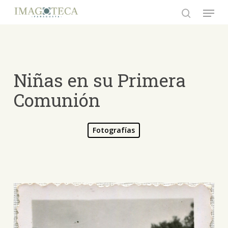
Skip
Menu
to
search
Close
main
Menu
content
Niñas en su Primera
Comunión
Fotografías