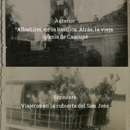
Anterior
Albañiles, en la basílica. Atrás, la vieja
iglesia de Caacupé
Siguiente
Viajeros en la cubierta del San José