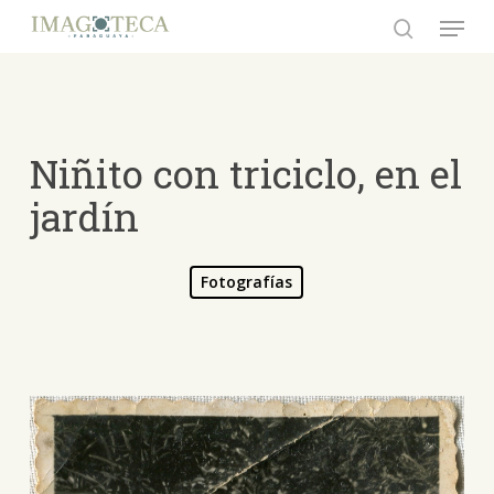
Skip
Menu
to
search
Close
main
Menu
content
Niñito con triciclo, en el
jardín
Fotografías