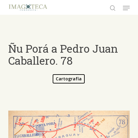
Skip
Menu
to
search
Close
main
Menu
content
Ñu Porá a Pedro Juan
Caballero. 78
Cartografía