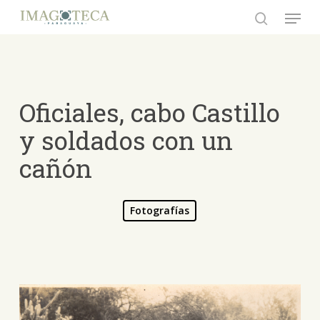
Skip
Menu
to
search
Close
main
Menu
content
Oficiales, cabo Castillo
y soldados con un
cañón
Fotografías