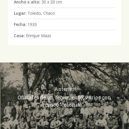
Ancho x alto:
30 x 20 cm
Lugar:
Toledo, Chaco
Fecha:
1933
Casa:
Enrique Maas
Anterior
Oficiales de un regimiento, varios con
casco "colonial"