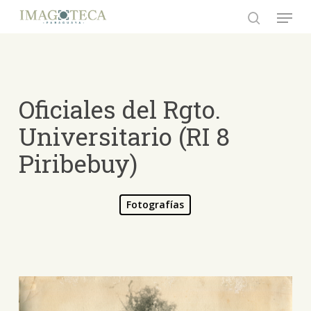
Skip
Menu
to
search
Close
main
Menu
content
Oficiales del Rgto.
Universitario (RI 8
Piribebuy)
Fotografías