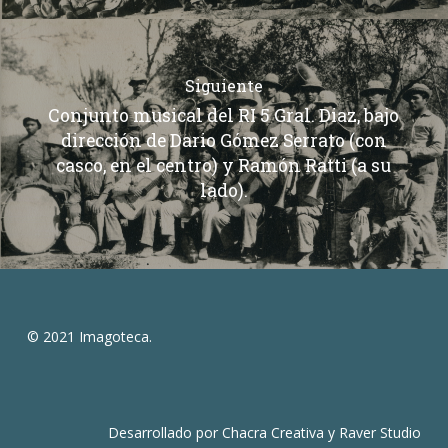
Siguiente
Conjunto musical del RI 5 Gral. Diaz, bajo
dirección de Dario Gómez Serrato (con
casco, en el centro) y Ramón Ratti (a su
lado).
© 2021 Imagoteca.
Desarrollado por
Chacra Creativa
y
Raver Studio