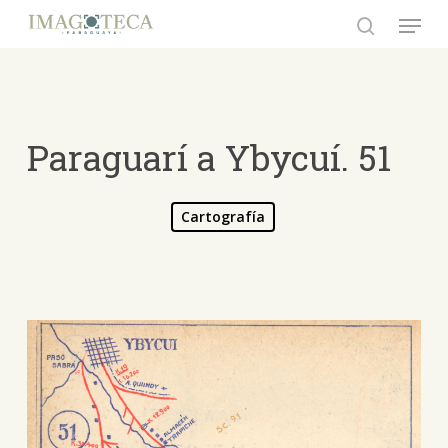
Skip
Menu
to
search
Close
main
Menu
content
Paraguarí a Ybycuí. 51
Cartografía