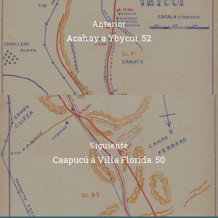
Anterior
Acahay a Ybycuí. 52
Siguiente
Caapucú a Villa Florida. 50