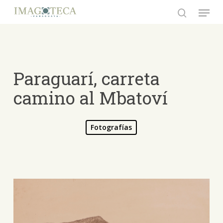
Skip
Menu
to
search
Close
main
Menu
content
Paraguarí, carreta
camino al Mbatoví
Fotografías