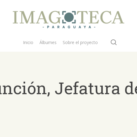
search
Inicio
Álbumes
Sobre el proyecto
nción, Jefatura de
 buscar?