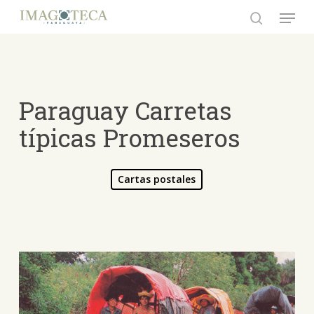
Skip
Menu
to
search
Close
main
Menu
content
Paraguay Carretas
típicas Promeseros
Cartas postales