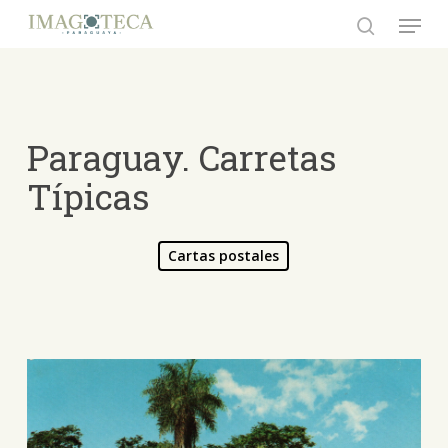
Skip
Menu
to
search
Close
main
Menu
content
Paraguay. Carretas
Típicas
Cartas postales