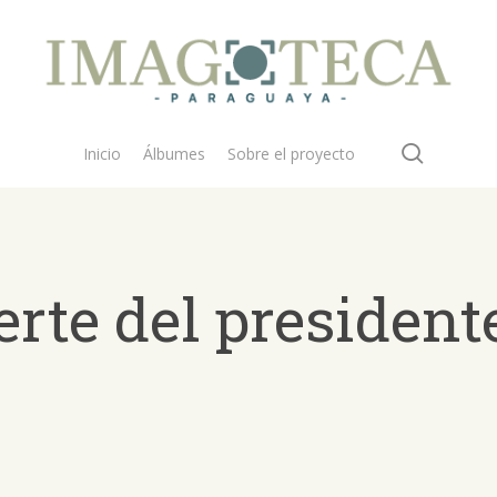
search
Inicio
Álbumes
Sobre el proyecto
rte del president
 buscar?