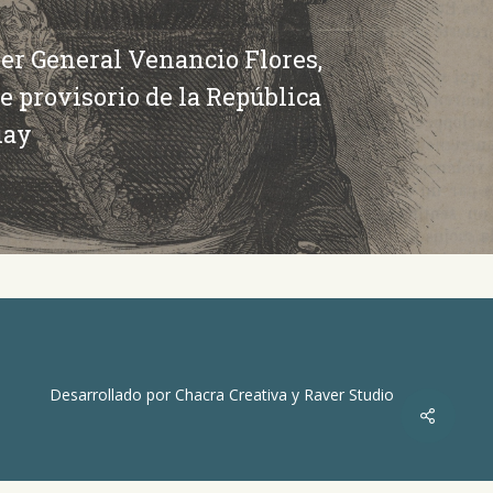
ier General Venancio Flores,
e provisorio de la República
uay
Desarrollado por
Chacra Creativa
y
Raver Studio