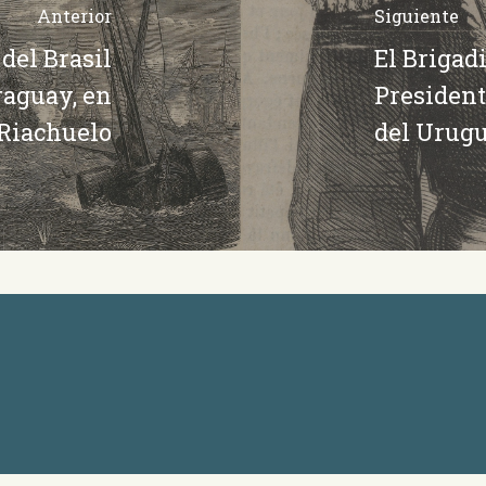
Anterior
Siguiente
del Brasil
El Brigad
raguay, en
President
Riachuelo
del Urug