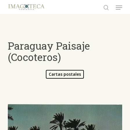
Skip
Menu
to
search
Close
main
Menu
content
Paraguay Paisaje
(Cocoteros)
Cartas postales