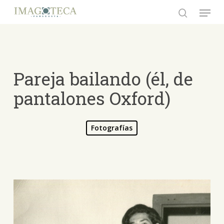
Skip
Menu
to
search
Close
main
Menu
content
Pareja bailando (él, de
pantalones Oxford)
Fotografías