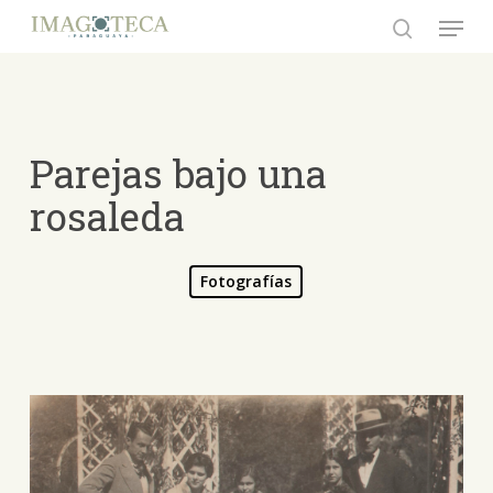
Skip
Menu
to
search
Close
main
Menu
content
Parejas bajo una
rosaleda
Fotografías