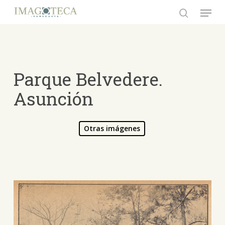
Skip
Menu
to
search
Close
main
Menu
content
Parque Belvedere.
Asunción
Otras imágenes