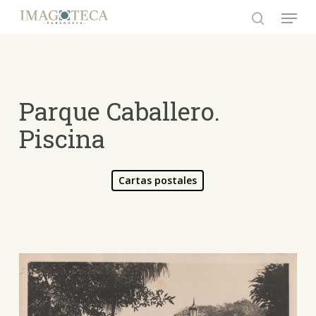
Skip
Menu
to
search
Close
main
Menu
content
Parque Caballero.
Piscina
Cartas postales