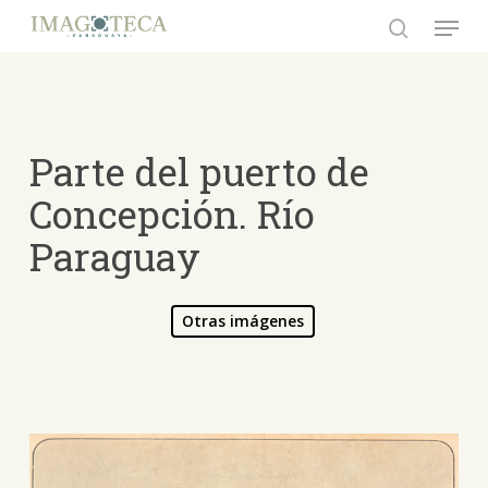
Skip
Menu
to
search
Close
main
Menu
content
Parte del puerto de
Concepción. Río
Paraguay
Otras imágenes