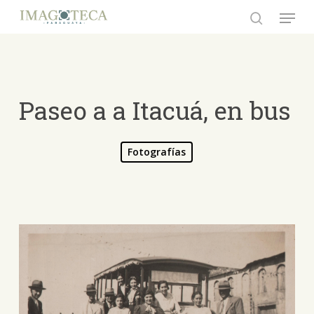
Skip
Menu
to
search
Close
main
Menu
content
Paseo a a Itacuá, en bus
Fotografías