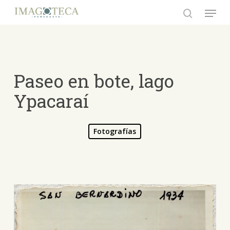
Skip
Menu
to
search
Close
main
Menu
content
Paseo en bote, lago
Ypacaraí
Fotografías