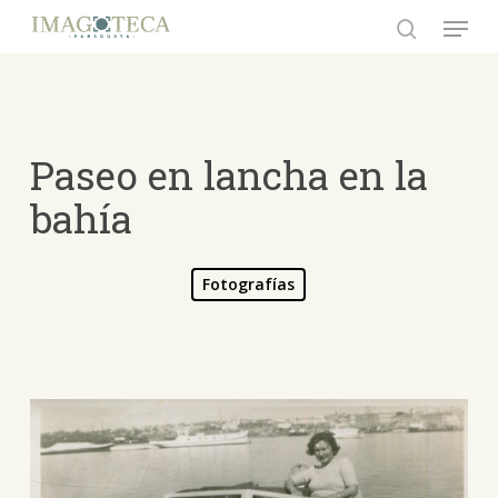
Skip
Menu
to
search
Close
main
Menu
content
Paseo en lancha en la
bahía
Fotografías