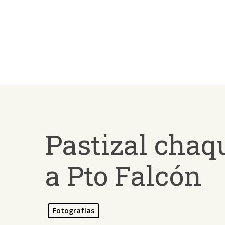
Skip
to
main
content
Pastizal chaq
a Pto Falcón
Fotografías