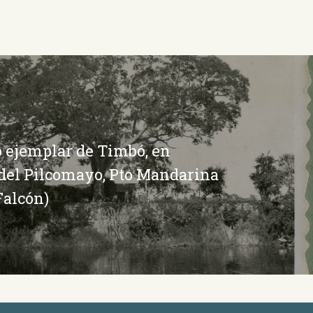
 ejemplar de Timbó, en
del Pilcomayo, Pto Mandarina
Falcón)