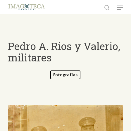
Skip
Menu
to
search
Close
main
Menu
content
Pedro A. Rios y Valerio,
militares
Fotografías