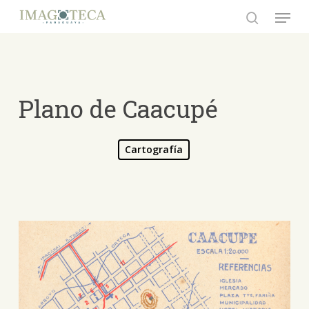
Skip
Menu
to
search
Close
main
Menu
content
Plano de Caacupé
Cartografía