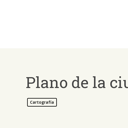
Skip
to
main
content
Plano de la c
Cartografía