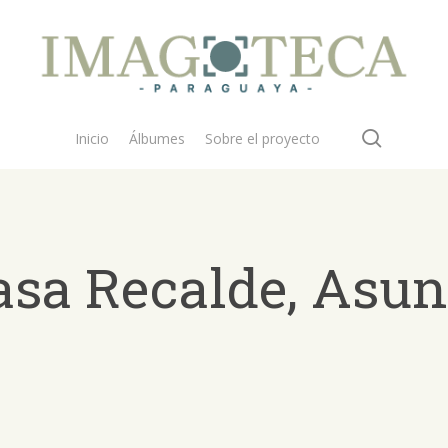
search
Inicio
Álbumes
Sobre el proyecto
casa Recalde, Asu