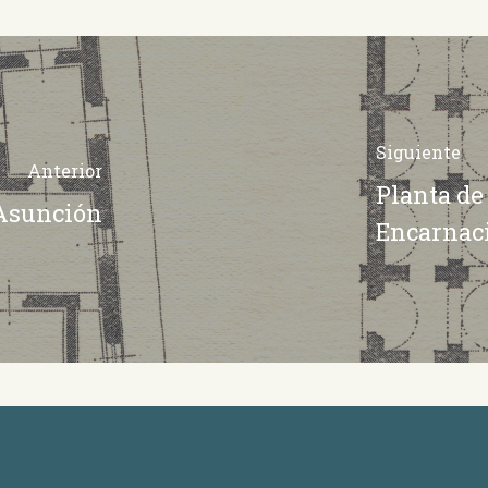
Siguiente
Anterior
Planta de
 Asunción
Encarnac