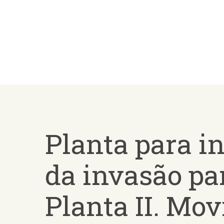
Skip
to
main
content
Planta para i
da invasão pa
Planta II. Mo
Presiona ENTER para buscar o ESC para salir -
¿Cómo