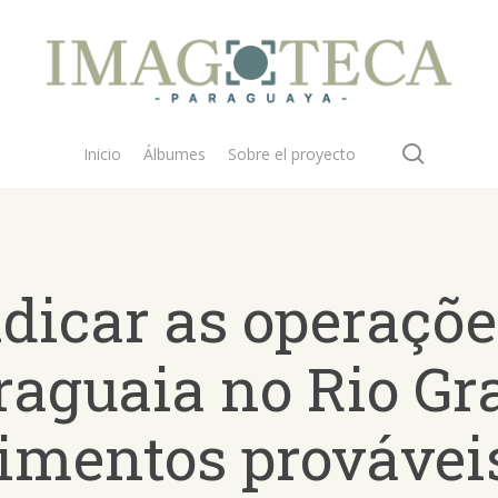
search
Inicio
Álbumes
Sobre el proyecto
ndicar as operaçõ
raguaia no Rio Gr
vimentos prováveis
 buscar?