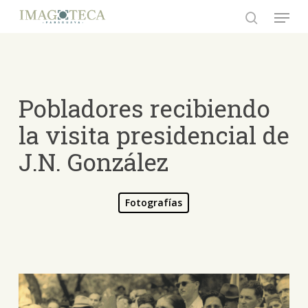
Skip
Menu
to
search
Close
main
Menu
content
Pobladores recibiendo
la visita presidencial de
J.N. González
Fotografías