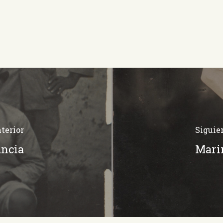
terior
Siguie
ancia
Marin