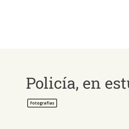
Skip
to
main
content
Policía, en es
Fotografías