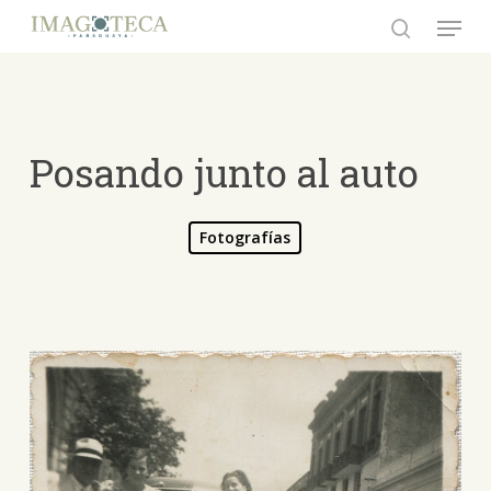
Skip
Menu
to
search
Close
main
Menu
content
Posando junto al auto
Fotografías