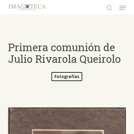
Skip
Menu
to
search
Close
main
Menu
content
Primera comunión de
Julio Rivarola Queirolo
Fotografías