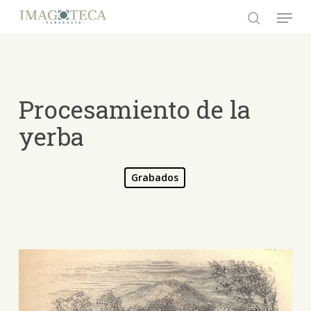
Skip
Menu
to
search
Close
main
Menu
content
Procesamiento de la
yerba
Grabados