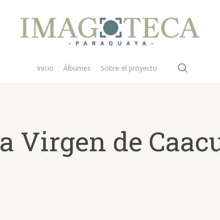
search
Inicio
Álbumes
Sobre el proyecto
la Virgen de Caac
 buscar?