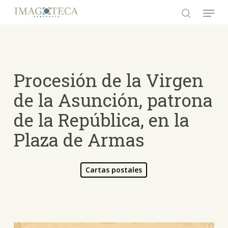
Skip
Menu
to
search
Close
main
Menu
content
Procesión de la Virgen
de la Asunción, patrona
de la República, en la
Plaza de Armas
Cartas postales