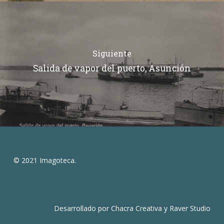
Siguiente
Salida de vapor del puerto, Asunción
© 2021 Imagoteca.
Desarrollado por
Chacra Creativa
y
Raver Studio