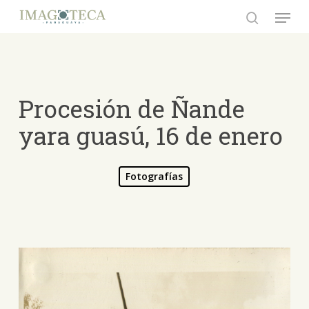
Skip
Menu
to
search
Close
main
Menu
content
Procesión de Ñande
yara guasú, 16 de enero
Fotografías