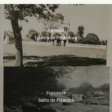
Anterior
Iglesia de Piribebuy
Siguiente
Salto de Piraretá