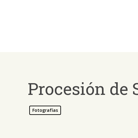
Skip
to
main
content
Procesión de S
Fotografías