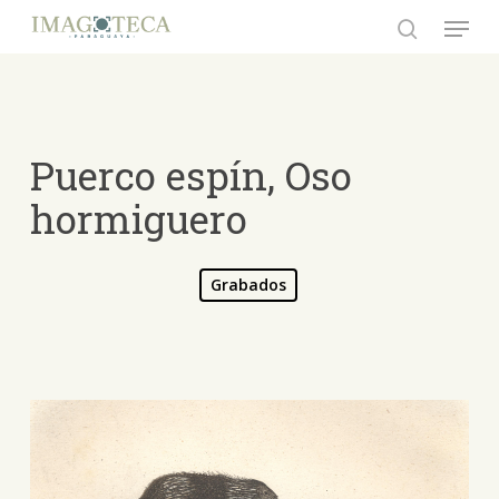
Skip
Menu
to
search
Close
main
Menu
content
Puerco espín, Oso
hormiguero
Grabados