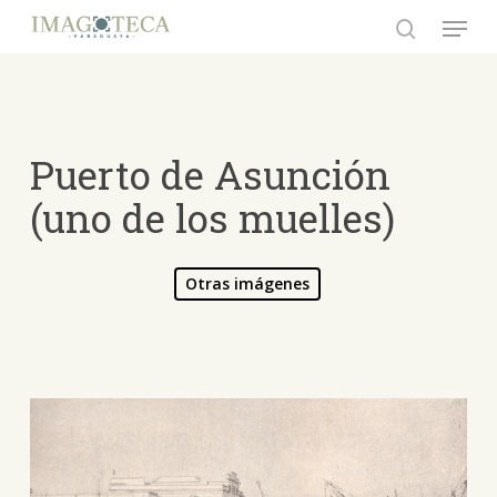
Skip
Menu
to
search
Close
main
Menu
content
Puerto de Asunción
(uno de los muelles)
Otras imágenes