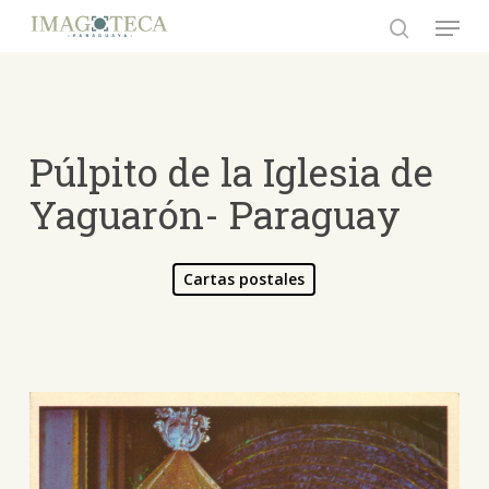
Skip
Menu
to
search
Close
main
Menu
content
Púlpito de la Iglesia de
Yaguarón- Paraguay
Cartas postales