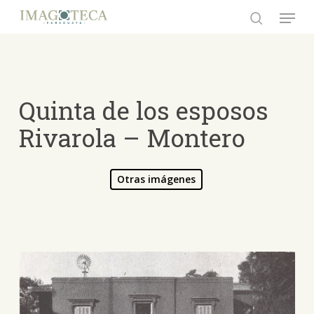
Skip
Menu
to
search
Close
main
Menu
content
Quinta de los esposos
Rivarola – Montero
Otras imágenes